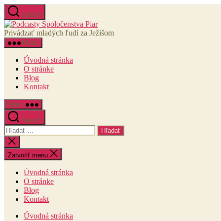
Preskočiť
Search
na
Podcasty
obsah
Spoločenstva
Privádzať mladých ľudí za Ježišom
Piar
Menu
Úvodná stránka
O stránke
Blog
Kontakt
Menu
Search
Vyhľadať:
Zatvoriť
vyhľadávanie
Zatvoriť menu
Úvodná stránka
O stránke
Blog
Kontakt
Úvodná stránka