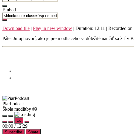
Embed
Download file
|
Play in new window
|
Duration: 12:11
|
Recorded on
Páter Juraj hovorí, ako je pre modliaceho sa dôležité naučiť sa žiť v B
PiarPodcast
Škola modlitby #9
Play
Pause
1x
Episode
Episode
Mute/Unmute
Rewind
Fast
00:00
/
12:29
Episode
10
Forward
Subscribe
Share
Seconds
30