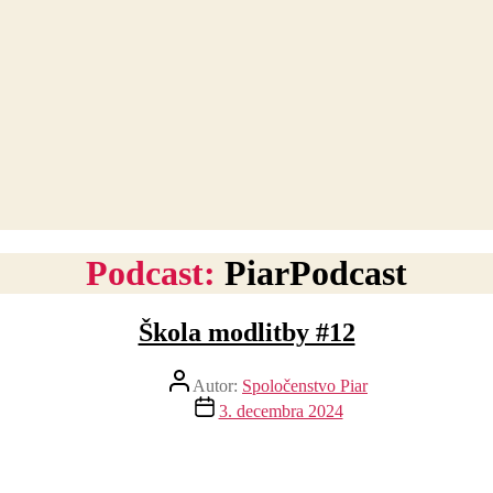
Podcast:
PiarPodcast
Škola modlitby #12
Autor
Autor:
Spoločenstvo Piar
článku
Dátum
3. decembra 2024
článku