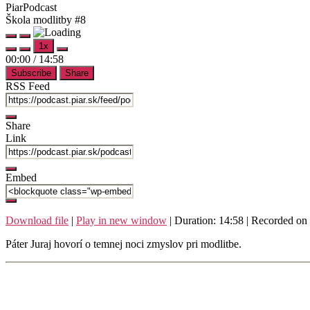
PiarPodcast
Škola modlitby #8
Play
Pause
1x
Episode
Episode
Mute/Unmute
Rewind
Fast
00:00
/
14:58
Episode
10
Forward
Subscribe
Share
Seconds
30
seconds
RSS Feed
Share
Link
Embed
Download file
|
Play in new window
|
Duration: 14:58
|
Recorded on
Páter Juraj hovorí o temnej noci zmyslov pri modlitbe.