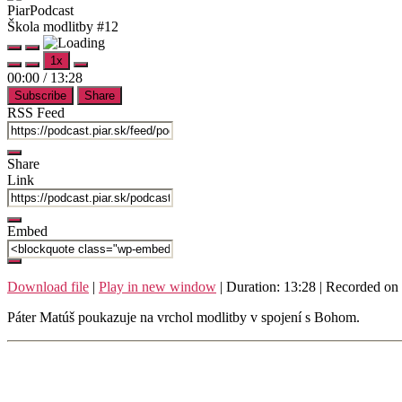
PiarPodcast
Škola modlitby #12
Play
Pause
1x
Episode
Episode
Mute/Unmute
Rewind
Fast
00:00
/
13:28
Episode
10
Forward
Subscribe
Share
Seconds
30
seconds
RSS Feed
Share
Link
Embed
Download file
|
Play in new window
|
Duration: 13:28
|
Recorded on 
Páter Matúš poukazuje na vrchol modlitby v spojení s Bohom.