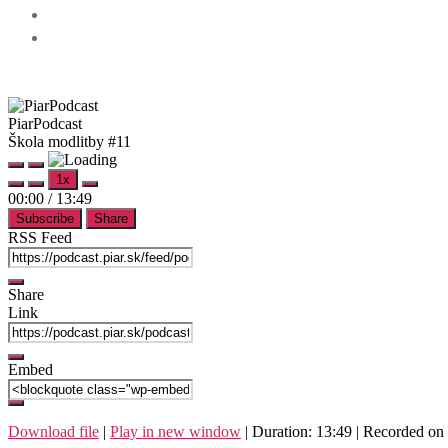
PiarPodcast
Škola modlitby #11
Play
Pause
1x
Episode
Episode
Mute/Unmute
Rewind
Fast
00:00
/
13:49
Episode
10
Forward
Subscribe
Share
Seconds
30
seconds
RSS Feed
Share
Link
Embed
Download file
|
Play in new window
|
Duration: 13:49
|
Recorded on 