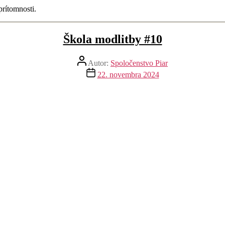
rítomnosti.
Škola modlitby #10
Autor
Autor:
Spoločenstvo Piar
článku
Dátum
22. novembra 2024
článku