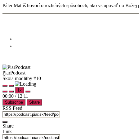
Páter Matúš hovorí o rozličných spôsoboch, ako vstupovať do Božej p
PiarPodcast
Škola modlitby #10
Play
Pause
1x
Episode
Episode
Mute/Unmute
Rewind
Fast
00:00
/
12:11
Episode
10
Forward
Subscribe
Share
Seconds
30
seconds
RSS Feed
Share
Link