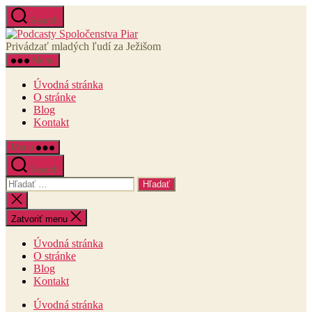
Preskočiť
Search
na
Podcasty
obsah
Spoločenstva
Privádzať mladých ľudí za Ježišom
Piar
Menu
Úvodná stránka
O stránke
Blog
Kontakt
Menu
Search
Vyhľadať:
Zatvoriť
vyhľadávanie
Zatvoriť menu
Úvodná stránka
O stránke
Blog
Kontakt
Úvodná stránka