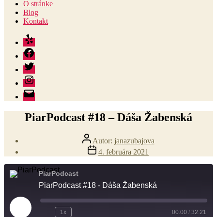
O stránke
Blog
Kontakt
Yelp
Facebook
Twitter
Instagram
E-
mail
PiarPodcast #18 – Dáša Žabenská
Autor
Autor:
janazubajova
článku
Dátum
4. februára 2021
článku
PiarPodcast
PiarPodcast #18 - Dáša Žabenská
Play
1x
00:00
/
32:21
Rewind
Fast