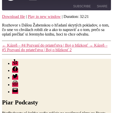
Episode
10
Forward
SUBSCRIBE
SHARE
Seconds
30
seconds
Download file
|
Play in new window
|
Duration: 32:21
SHARE
RSS FEED
Rozhovor s Dášou Žabenskou o hľadaní skrytých pokladov, o tom,
čo sme vo chválach robili zle a ako to napraviť a o tom, prečo sa
LINK
oplatí prečítať si Jeremyho knihu, hoci to chce odvahu.
EMBED
←
Kázeň – #4 Pozvaní do priateľstva | Boj o blízkosť
→
Kázeň –
#5 Pozvaní do priateľstva | Boj o blízkosť 2
Yelp
Facebook
Twitter
Instagram
E-
mail
Piar Podcasty