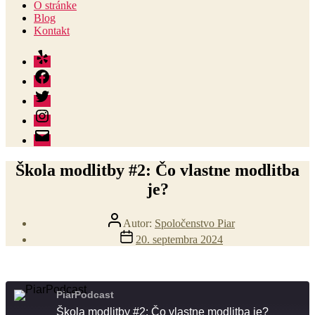
O stránke
Blog
Kontakt
Yelp
Facebook
Twitter
Instagram
E-
mail
Škola modlitby #2: Čo vlastne modlitba
je?
Autor
Autor:
Spoločenstvo Piar
článku
Dátum
20. septembra 2024
článku
PiarPodcast
Škola modlitby #2: Čo vlastne modlitba je?