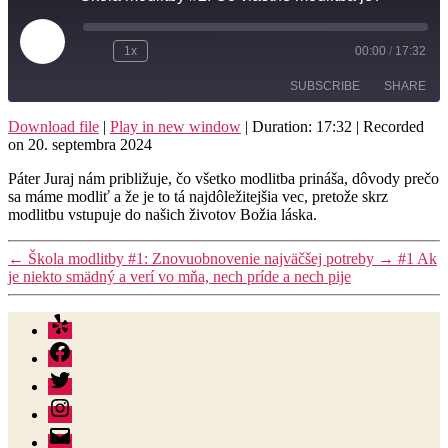
Play
1x
00:00
/
17:32
Rewind
Fast
Episode
10
Forward
SUBSCRIBE
SHARE
Seconds
30
seconds
Download file
|
Play in new window
|
Duration: 17:32
|
Recorded
on 20. septembra 2024
SHARE
RSS FEED
Páter Juraj nám približuje, čo všetko modlitba prináša, dôvody prečo
LINK
sa máme modliť a že je to tá najdôležitejšia vec, pretože skrz
modlitbu vstupuje do našich životov Božia láska.
EMBED
←
Škola modlitby #1: Znovuobnovenie najväčšej potreby
→
#1 Ak
je niekto smädný a verí vo mňa, nech príde a nech pije
Yelp
Facebook
Twitter
Instagram
E-