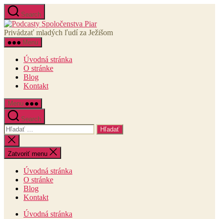
Preskočiť
Search
na
Podcasty
obsah
Spoločenstva
Privádzať mladých ľudí za Ježišom
Piar
Menu
Úvodná stránka
O stránke
Blog
Kontakt
Menu
Search
Vyhľadať:
Zatvoriť
vyhľadávanie
Zatvoriť menu
Úvodná stránka
O stránke
Blog
Kontakt
Úvodná stránka