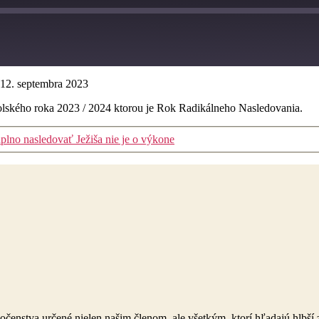
12. septembra 2023
lského roka 2023 / 2024 ktorou je Rok Radikálneho Nasledovania.
plno nasledovať Ježiša nie je o výkone
očenstva určené nielen našim členom, ale všetkým, ktorí hľadajú hlbší 