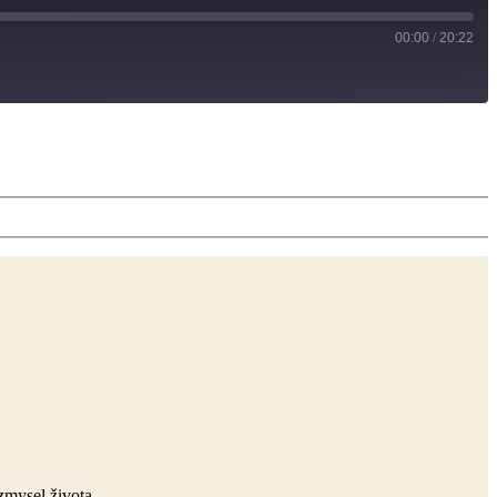
00:00
/
20:22
zmysel života.