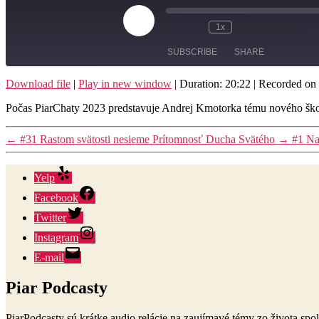
Play
1x
Mute/Unmute
Rewind
Fast
Episode
Episode
10
Forward
SUBSCRIBE
SHARE
Seconds
30
seconds
Download file
|
Play in new window
|
Duration: 20:22
|
Recorded on 
SHARE
Počas PiarChaty 2023 predstavuje Andrej Kmotorka tému nového ško
RSS FEED
LINK
←
#31 Rastom svätosti nesieme Prítomnosť Ducha Svätého
→
#1 Na
EMBED
Yelp
Facebook
Twitter
Instagram
E-mail
Piar Podcasty
PiarPodcasty sú krátke audio relácie na zaujímavé témy zo života spol