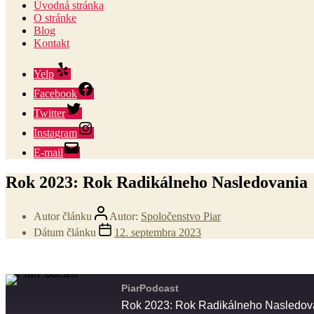
Úvodná stránka
O stránke
Blog
Kontakt
Yelp
Facebook
Twitter
Instagram
E-mail
Rok 2023: Rok Radikálneho Nasledovania
Autor článku
Autor:
Spoločenstvo Piar
Dátum článku
12. septembra 2023
PiarPodcast
Rok 2023: Rok Radikálneho Nasledov