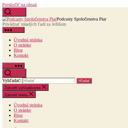
Preskočiť na obsah
Search
Podcasty Spoločenstva Piar
Privádzať mladých ľudí za Ježišom
Menu
Úvodná stránka
O stránke
Blog
Kontakt
Menu
Search
Vyhľadať:
Zatvoriť vyhľadávanie
Zatvoriť menu
Úvodná stránka
O stránke
Blog
Kontakt