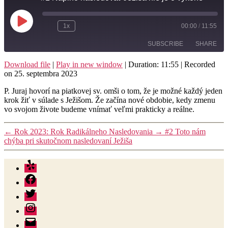
Play
1x
00:00
/
11:55
Rewind
Fast
Episode
10
Forward
SUBSCRIBE
SHARE
Seconds
30
seconds
Download file
|
Play in new window
|
Duration: 11:55
|
Recorded
on 25. septembra 2023
SHARE
RSS FEED
P. Juraj hovorí na piatkovej sv. omši o tom, že je možné každý jeden
LINK
krok žiť v súlade s Ježišom. Že začína nové obdobie, kedy zmenu
vo svojom živote budeme vnímať veľmi prakticky a reálne.
EMBED
←
Rok 2023: Rok Radikálneho Nasledovania
→
#2 Toto nám
chýba pri skutočnom nasledovaní Ježiša
Yelp
Facebook
Twitter
Instagram
E-