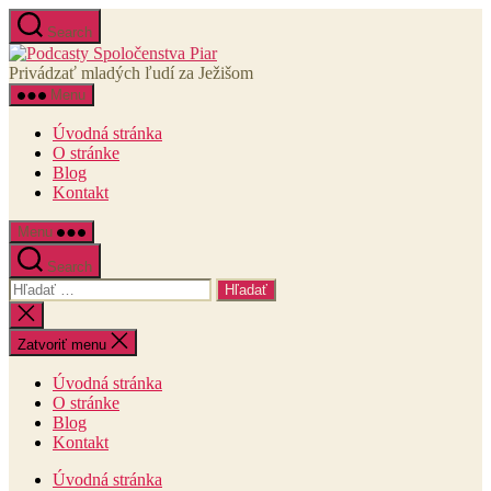
Preskočiť
Search
na
Podcasty
obsah
Spoločenstva
Privádzať mladých ľudí za Ježišom
Piar
Menu
Úvodná stránka
O stránke
Blog
Kontakt
Menu
Search
Vyhľadať:
Zatvoriť
vyhľadávanie
Zatvoriť menu
Úvodná stránka
O stránke
Blog
Kontakt
Úvodná stránka