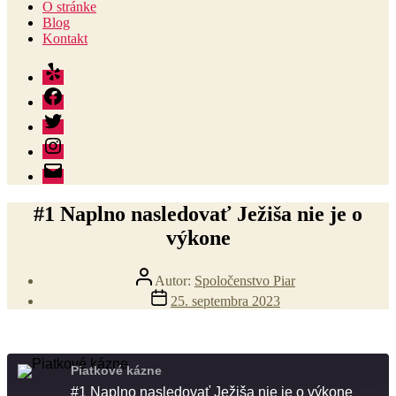
O stránke
Blog
Kontakt
Yelp
Facebook
Twitter
Instagram
E-
mail
#1 Naplno nasledovať Ježiša nie je o
výkone
Autor
Autor:
Spoločenstvo Piar
článku
Dátum
25. septembra 2023
článku
Piatkové kázne
#1 Naplno nasledovať Ježiša nie je o výkone